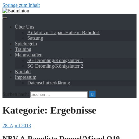
Springe zum Inhalt
Über Uns
Anfahrt zur Lapau-Halle in Bahrdorf
Satzung
Spielregeln
Training
Mannschaften
SG Drömling/Königslutter 1
SG Drömling/Königslutter 2
Kontakt
Impressum
Datenschutzerklärung
Suchen nach:
Kategorie:
Ergebnisse
28. April 2013
NBV-A-Rangliste Doppel/Mixed O19