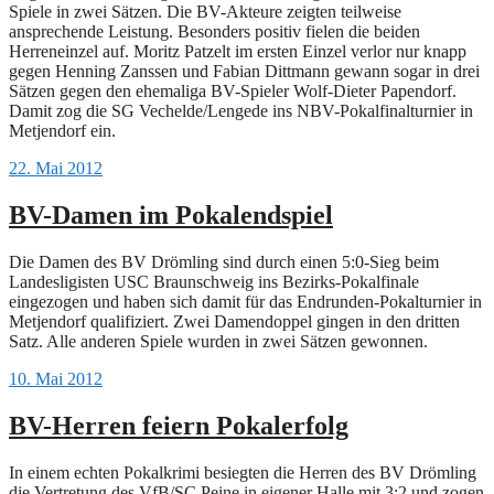
Spiele in zwei Sätzen. Die BV-Akteure zeigten teilweise
ansprechende Leistung. Besonders positiv fielen die beiden
Herreneinzel auf. Moritz Patzelt im ersten Einzel verlor nur knapp
gegen Henning Zanssen und Fabian Dittmann gewann sogar in drei
Sätzen gegen den ehemaliga BV-Spieler Wolf-Dieter Papendorf.
Damit zog die SG Vechelde/Lengede ins NBV-Pokalfinalturnier in
Metjendorf ein.
22. Mai 2012
BV-Damen im Pokalendspiel
Die Damen des BV Drömling sind durch einen 5:0-Sieg beim
Landesligisten USC Braunschweig ins Bezirks-Pokalfinale
eingezogen und haben sich damit für das Endrunden-Pokalturnier in
Metjendorf qualifiziert. Zwei Damendoppel gingen in den dritten
Satz. Alle anderen Spiele wurden in zwei Sätzen gewonnen.
10. Mai 2012
BV-Herren feiern Pokalerfolg
In einem echten Pokalkrimi besiegten die Herren des BV Drömling
die Vertretung des VfB/SC Peine in eigener Halle mit 3:2 und zogen