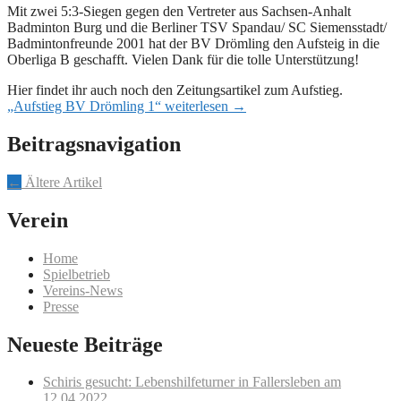
Mit zwei 5:3-Siegen gegen den Vertreter aus Sachsen-Anhalt
Badminton Burg und die Berliner TSV Spandau/ SC Siemensstadt/
Badmintonfreunde 2001 hat der BV Drömling den Aufsteig in die
Oberliga B geschafft. Vielen Dank für die tolle Unterstützung!
Hier findet ihr auch noch den Zeitungsartikel zum Aufstieg.
„Aufstieg BV Drömling 1“
weiterlesen
→
Beitragsnavigation
←
Ältere Artikel
Verein
Home
Spielbetrieb
Vereins-News
Presse
Neueste Beiträge
Schiris gesucht: Lebenshilfeturner in Fallersleben am
12.04.2022