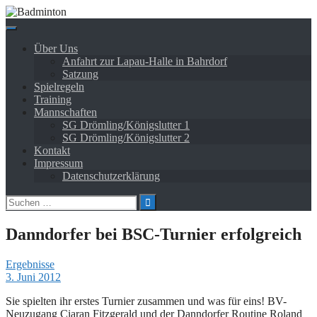
Springe
zum
Inhalt
Über Uns
Anfahrt zur Lapau-Halle in Bahrdorf
Satzung
Spielregeln
Training
Mannschaften
SG Drömling/Königslutter 1
SG Drömling/Königslutter 2
Kontakt
Impressum
Datenschutzerklärung
Suchen
nach:
Danndorfer bei BSC-Turnier erfolgreich
Ergebnisse
3. Juni 2012
Sie spielten ihr erstes Turnier zusammen und was für eins! BV-
Neuzugang Ciaran Fitzgerald und der Danndorfer Routine Roland