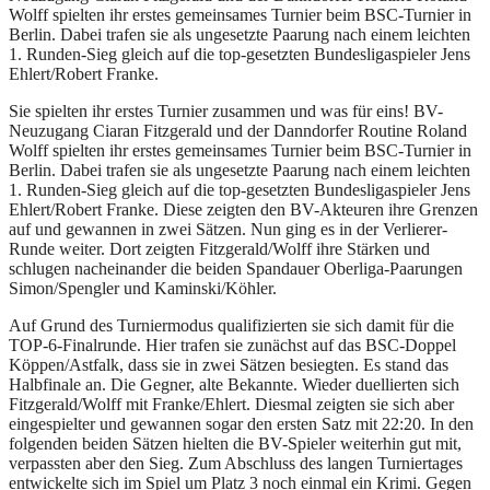
Wolff spielten ihr erstes gemeinsames Turnier beim BSC-Turnier in
Berlin. Dabei trafen sie als ungesetzte Paarung nach einem leichten
1. Runden-Sieg gleich auf die top-gesetzten Bundesligaspieler Jens
Ehlert/Robert Franke.
Sie spielten ihr erstes Turnier zusammen und was für eins! BV-
Neuzugang Ciaran Fitzgerald und der Danndorfer Routine Roland
Wolff spielten ihr erstes gemeinsames Turnier beim BSC-Turnier in
Berlin. Dabei trafen sie als ungesetzte Paarung nach einem leichten
1. Runden-Sieg gleich auf die top-gesetzten Bundesligaspieler Jens
Ehlert/Robert Franke. Diese zeigten den BV-Akteuren ihre Grenzen
auf und gewannen in zwei Sätzen. Nun ging es in der Verlierer-
Runde weiter. Dort zeigten Fitzgerald/Wolff ihre Stärken und
schlugen nacheinander die beiden Spandauer Oberliga-Paarungen
Simon/Spengler und Kaminski/Köhler.
Auf Grund des Turniermodus qualifizierten sie sich damit für die
TOP-6-Finalrunde. Hier trafen sie zunächst auf das BSC-Doppel
Köppen/Astfalk, dass sie in zwei Sätzen besiegten. Es stand das
Halbfinale an. Die Gegner, alte Bekannte. Wieder duellierten sich
Fitzgerald/Wolff mit Franke/Ehlert. Diesmal zeigten sie sich aber
eingespielter und gewannen sogar den ersten Satz mit 22:20. In den
folgenden beiden Sätzen hielten die BV-Spieler weiterhin gut mit,
verpassten aber den Sieg. Zum Abschluss des langen Turniertages
entwickelte sich im Spiel um Platz 3 noch einmal ein Krimi. Gegen