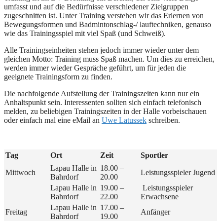
umfasst und auf die Bedürfnisse verschiedener Zielgruppen
zugeschnitten ist. Unter Training verstehen wir das Erlernen von
Bewegungsformen und Badmintonschlag-/ lauftechniken, genauso
wie das Trainingsspiel mit viel Spaß (und Schweiß).
Alle Trainingseinheiten stehen jedoch immer wieder unter dem
gleichen Motto: Training muss Spaß machen. Um dies zu erreichen,
werden immer wieder Gespräche geführt, um für jeden die
geeignete Trainingsform zu finden.
Die nachfolgende Aufstellung der Trainingszeiten kann nur ein
Anhaltspunkt sein. Interessenten sollten sich einfach telefonisch
melden, zu beliebigen Trainingszeiten in der Halle vorbeischauen
oder einfach mal eine eMail an
Uwe Latussek
schreiben.
Tag
Ort
Zeit
Sportler
Lapau Halle in
18.00 –
Mittwoch
Leistungsspieler Jugend
Bahrdorf
20.00
Lapau Halle in
19.00 –
Leistungsspieler
Bahrdorf
22.00
Erwachsene
Lapau Halle in
17.00 –
Freitag
Anfänger
Bahrdorf
19.00