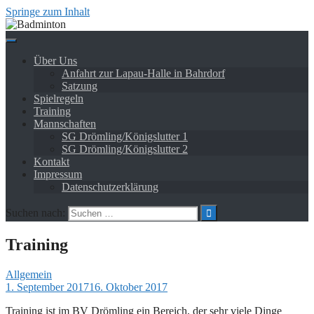
Springe zum Inhalt
Über Uns
Anfahrt zur Lapau-Halle in Bahrdorf
Satzung
Spielregeln
Training
Mannschaften
SG Drömling/Königslutter 1
SG Drömling/Königslutter 2
Kontakt
Impressum
Datenschutzerklärung
Suchen nach:
Training
Allgemein
1. September 2017
16. Oktober 2017
Training ist im BV Drömling ein Bereich, der sehr viele Dinge