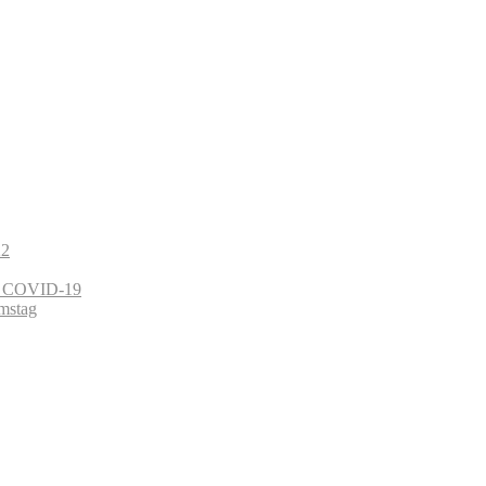
22
on COVID-19
mstag