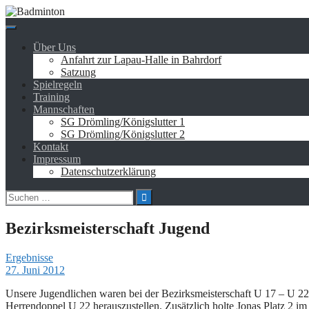
Springe
zum
Inhalt
Über Uns
Anfahrt zur Lapau-Halle in Bahrdorf
Satzung
Spielregeln
Training
Mannschaften
SG Drömling/Königslutter 1
SG Drömling/Königslutter 2
Kontakt
Impressum
Datenschutzerklärung
Suchen
nach:
Bezirksmeisterschaft Jugend
Ergebnisse
27. Juni 2012
Unsere Jugendlichen waren bei der Bezirksmeisterschaft U 17 – U 22
Herrendoppel U 22 herauszustellen. Zusätzlich holte Jonas Platz 2 im 