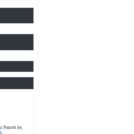
z Patzelt im
R
.