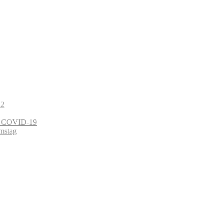
22
on COVID-19
mstag