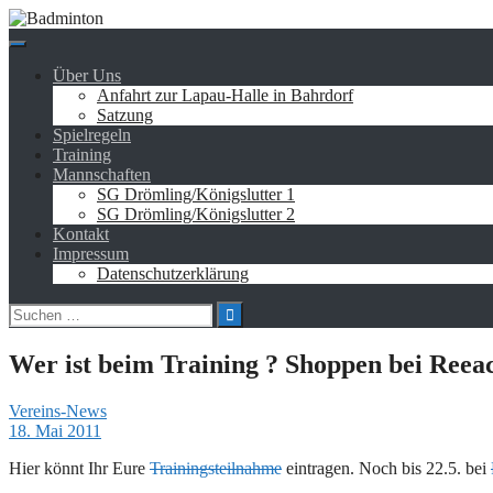
Springe
zum
Inhalt
Über Uns
Anfahrt zur Lapau-Halle in Bahrdorf
Satzung
Spielregeln
Training
Mannschaften
SG Drömling/Königslutter 1
SG Drömling/Königslutter 2
Kontakt
Impressum
Datenschutzerklärung
Suchen
nach:
Wer ist beim Training ? Shoppen bei Reea
Vereins-News
18. Mai 2011
Hier könnt Ihr Eure
Trainingsteilnahme
eintragen. Noch bis 22.5. bei