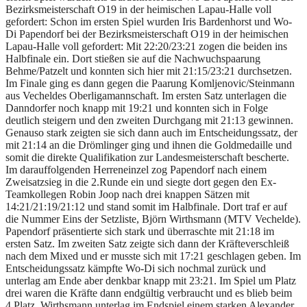
Bezirksmeisterschaft O19 in der heimischen Lapau-Halle voll
gefordert:
Schon im ersten Spiel wurden Iris Bardenhorst und Wo-
Di Papendorf bei der Bezirksmeisterschaft O19 in der heimischen
Lapau-Halle voll gefordert: Mit 22:20/23:21 zogen die beiden ins
Halbfinale ein. Dort stießen sie auf die Nachwuchspaarung
Behme/Patzelt und konnten sich hier mit 21:15/23:21 durchsetzen.
Im Finale ging es dann gegen die Paarung Komljenovic/Steinmann
aus Vecheldes Oberligamannschaft. Im ersten Satz unterlagen die
Danndorfer noch knapp mit 19:21 und konnten sich in Folge
deutlich steigern und den zweiten Durchgang mit 21:13 gewinnen.
Genauso stark zeigten sie sich dann auch im Entscheidungssatz, der
mit 21:14 an die Drömlinger ging und ihnen die Goldmedaille und
somit die direkte Qualifikation zur Landesmeisterschaft bescherte.
Im darauffolgenden Herreneinzel zog Papendorf nach einem
Zweisatzsieg in die 2.Runde ein und siegte dort gegen den Ex-
Teamkollegen Robin Joop nach drei knappen Sätzen mit
14:21/21:19/21:12 und stand somit im Halbfinale. Dort traf er auf
die Nummer Eins der Setzliste, Björn Wirthsmann (MTV Vechelde).
Papendorf präsentierte sich stark und überraschte mit 21:18 im
ersten Satz. Im zweiten Satz zeigte sich dann der Kräfteverschleiß
nach dem Mixed und er musste sich mit 17:21 geschlagen geben. Im
Entscheidungssatz kämpfte Wo-Di sich nochmal zurück und
unterlag am Ende aber denkbar knapp mit 23:21. Im Spiel um Platz
drei waren die Kräfte dann endgültig verbraucht und es blieb beim
4.Platz. Wirthsmann unterlag im Endspiel einem starken Alexander