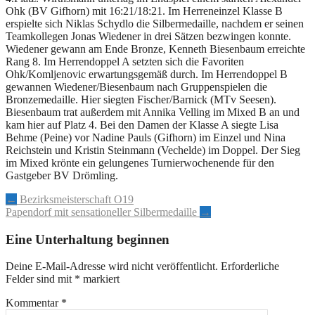
Ohk (BV Gifhorn) mit 16:21/18:21. Im Herreneinzel Klasse B
erspielte sich Niklas Schydlo die Silbermedaille, nachdem er seinen
Teamkollegen Jonas Wiedener in drei Sätzen bezwingen konnte.
Wiedener gewann am Ende Bronze, Kenneth Biesenbaum erreichte
Rang 8. Im Herrendoppel A setzten sich die Favoriten
Ohk/Komljenovic erwartungsgemäß durch. Im Herrendoppel B
gewannen Wiedener/Biesenbaum nach Gruppenspielen die
Bronzemedaille. Hier siegten Fischer/Barnick (MTv Seesen).
Biesenbaum trat außerdem mit Annika Velling im Mixed B an und
kam hier auf Platz 4. Bei den Damen der Klasse A siegte Lisa
Behme (Peine) vor Nadine Pauls (Gifhorn) im Einzel und Nina
Reichstein und Kristin Steinmann (Vechelde) im Doppel. Der Sieg
im Mixed krönte ein gelungenes Turnierwochenende für den
Gastgeber BV Drömling.
Artikel-
←
Bezirksmeisterschaft O19
Papendorf mit sensationeller Silbermedaille
→
Navigation
Eine Unterhaltung beginnen
Deine E-Mail-Adresse wird nicht veröffentlicht.
Erforderliche
Felder sind mit
*
markiert
Kommentar
*