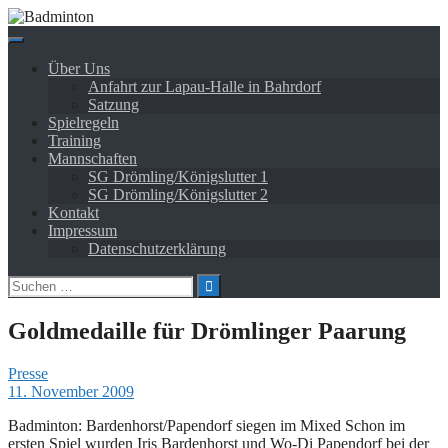
Springe
zum
Inhalt
Über Uns
Anfahrt zur Lapau-Halle in Bahrdorf
Satzung
Spielregeln
Training
Mannschaften
SG Drömling/Königslutter 1
SG Drömling/Königslutter 2
Kontakt
Impressum
Datenschutzerklärung
Suchen
nach:
Goldmedaille für Drömlinger Paarung
Presse
11. November 2009
Badminton: Bardenhorst/Papendorf siegen im Mixed Schon im
ersten Spiel wurden Iris Bardenhorst und Wo-Di Papendorf bei der