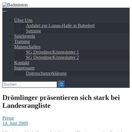
Springe
zum
Inhalt
Über Uns
Anfahrt zur Lapau-Halle in Bahrdorf
Satzung
Spielregeln
Training
Mannschaften
SG Drömling/Königslutter 1
SG Drömling/Königslutter 2
Kontakt
Impressum
Datenschutzerklärung
Suchen
nach:
Drömlinger präsentieren sich stark bei
Landesrangliste
Presse
14. Juni 2009