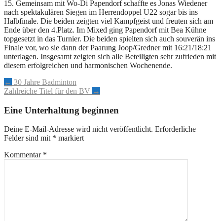
15. Gemeinsam mit Wo-Di Papendorf schaffte es Jonas Wiedener
nach spektakulären Siegen im Herrendoppel U22 sogar bis ins
Halbfinale. Die beiden zeigten viel Kampfgeist und freuten sich am
Ende über den 4.Platz. Im Mixed ging Papendorf mit Bea Kühne
topgesetzt in das Turnier. Die beiden spielten sich auch souverän ins
Finale vor, wo sie dann der Paarung Joop/Gredner mit 16:21/18:21
unterlagen. Insgesamt zeigten sich alle Beteiligten sehr zufrieden mit
diesem erfolgreichen und harmonischen Wochenende.
Artikel-
←
30 Jahre Badminton
Zahlreiche Titel für den BV
→
Navigation
Eine Unterhaltung beginnen
Deine E-Mail-Adresse wird nicht veröffentlicht.
Erforderliche
Felder sind mit
*
markiert
Kommentar
*