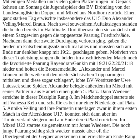
Mit einigen Medaillen und vielen guten Platzierungen im Gepäck
kehrten am Sonntag die Jugendspieler des BV Drömling von der
Landesrangliste im Doppel und Mixed aus Nordhorn zurück.
Einen
ganz starken Tag erwischte insbesondere das U15-Duo Alexander
Velling/Marcel Braun. Nach zwei souveränen Auftaktsiegen standen
die beiden bereits im Halbfinale. Dort überraschten sie zunächst mit
einem Satzgewinn gegen die topgesetzte Paarung Friedirch/Jäde.
Nachdem dann der zweite Durchgang verloren ging, gaben die
beiden im Entscheidungssatz noch mal alles und mussten sich am
Ende nur denkbar knapp mit 19:21 geschlagen geben. Motiviert von
dieser Topleistung rangen die beiden im abschließenden Match noch
die favorisierte Paarung Rayendran/Gankin mit 19:21/22:20/21:18
nieder und holten die Bronzemedaille. „Alexander und Marcel
können mittlerweile mit den niedersächsischen Toppaarungen
mithalten und diese sogar schlagen“, lobte BV-Vorsitzender Uwe
Latussek seine Spieler. Alexander belegte außerdem im Mixed mit
seiner Partnerin aus Hameln einen guten 5. Platz. Dana Wiedener
erreichte in dieser Disziplin Rang 8. Im Mädchendoppel startete sie
mit Vanessa Kelb und schaffte es bei nur einer Niederlage auf Platz
5. Annika Velling und ihre Partnerin unterlagen zwar in ihrem ersten
Match in der Altersklasse U17, konnten sich dann aber im
Turnierverlauf steigern und am Ende den 6.Plazt erreichen. Im
Mixed U22 startete sie gemeinsam mit Jonas Wiedener. Die noch
junge Paarung schlug sich wacker, musste aber oft die
Überlegenheit der Gegner anerkennen und erreichte am Ende Rang