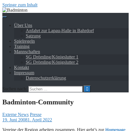
Springe zum Inhalt
Über Uns
Anfahrt zur Lapau-Halle in Bahrdorf
Satzung
Spielregeln
Training
Mannschaften
SG Drömling/Königslutter 1
SG Drömling/Königslutter 2
Kontakt
Impressum
Datenschutzerklärung
Suchen nach:
Badminton-Community
Externe News
Presse
19. Juni 2008
1. April 2022
Vereine der Region arbeiten zusammen. Hier geht’s zur
Homepage