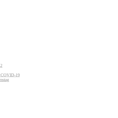
22
on COVID-19
mstag