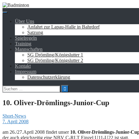
Springe
zum
Inhalt
Über Uns
Anfahrt zur Lapau-Halle in Bahrdorf
Satzung
Spielregeln
Training
Mannschaften
SG Drömling/Königslutter 1
SG Drömling/Königslutter 2
Kontakt
Impressum
Datenschutzerklärung
Suchen
nach:
10. Oliver-Drömlings-Junior-Cup
Short-News
7. April 2008
am 26./27.April 2008 findet unser
10. Oliver-Drömlings-Junior-Cu
der auch gleichzeitig eine NBV C-RLT Einzel U11-U22 ist statt.