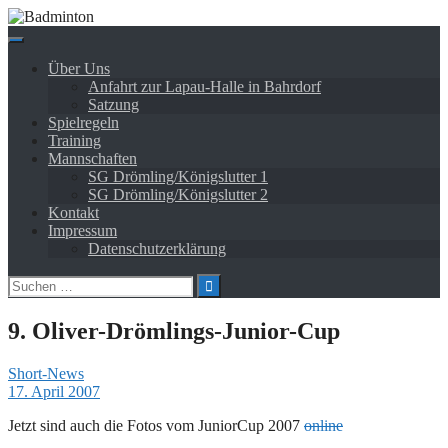
Springe
zum
Inhalt
Über Uns
Anfahrt zur Lapau-Halle in Bahrdorf
Satzung
Spielregeln
Training
Mannschaften
SG Drömling/Königslutter 1
SG Drömling/Königslutter 2
Kontakt
Impressum
Datenschutzerklärung
Suchen
nach:
9. Oliver-Drömlings-Junior-Cup
Short-News
17. April 2007
Jetzt sind auch die Fotos vom JuniorCup 2007
online