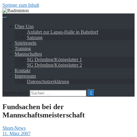
Springe zum Inhalt
Über Uns
Anfahrt zur Lapau-Halle in Bahrdorf
Satzung
Spielregeln
Training
Mannschaften
SG Drömling/Königslutter 1
SG Drömling/Königslutter 2
Kontakt
Impressum
Datenschutzerklärung
Suchen nach:
Fundsachen bei der
Mannschaftsmeisterschaft
Short-News
11. März 2007