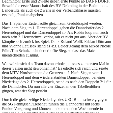
Badminton: Erste und Zweite geben erste Punkte ab DANNDORF.
Sowohl die erste Mannschaft des BV Drömling in der Badminton-
Landesliga als auch die Zweite in der Verbandsklasse mussten
erstmalig Punkte abgeben.
Das 1. Spiel der Ersten sollte gleich zum Geduldsspiel werden.
Nach dem Sieg im 1. Herrendoppel gaben die Danndorfer das 2.
Herrendoppel und das Damendoppel ab. Als Robin Joop nun auch
noch sein 2. Herreneinzel verlor, sah es nicht gut aus. Aber der BV
kämpfte sich zurück ins Spiel. Dank Roland Wolff, Fabian Dittmann
und Yvonne Latussek stand es 4:3. Leider gelang dem Mixed Nicole
Pülm/Tim Schulz nicht der erhoffte Sieg, so dass das Match
unentschieden ausging.
Wie würde sich das Team davon erholen, dass es zum ersten Mal in
dieser Saison nicht gewonnen hat? Es erholte sich rasch und zeigte
dem MTV Nordstemmen die Grenzen auf. Nach Siegen vom 1.
Herrendoppel und dem wiedererstarkten Damendoppel, bei einer
Niederlage des 2. Herrendoppels, stand es nach den Doppeln 2:1 für
die Danndorfer. Da nun alle vier Einzel an den Tabellenführer
gingen, war der Sieg perfekt.
Durch die gleichzeitige Niederlage des USC Braunschweig gegen
die SG Pennigsehl/Liebenau führen die Danndorfer mit sechs
Punkte Vorsprung und können am kommenden Wochenende in