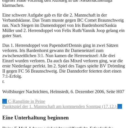
eigener Halle vorzeitig den Aufstieg in die Niedersachsenliga
klarmachen.
Eine schwere Aufgabe gab es für die 2. Mannschaft in der
Verbandsklasse. Das Team musste gegen BC Comet Braunschweig
ran. Nach Siegen im Damendoppel von Iris Bardenhorst/Saskia
Müller und 2. Herrendoppel von Felix Ruth/Yannik Joop gelang ein
guter Start.
Das 1. Herrendoppel von Papendorf/Dennis ging in zwei Sätzen
verloren. Iris Bardenhorst gewann ihr Dameneinzel zum
zwischenzeitlichen 3:1. Nun kamen die Herreneinzel: Alle drei
Einzel wurden verloren. Da auch das Mixed verloren ging, war die
erste Niederlage perfekt. Im 2. Spiel des Tages spielte BV Drömling
II gegen FC 56 Braunschweig. Die Danndorfer feierten dort einen
7:1-Erfolg.
r.
Wolfsburger Nachrichten, Helmstedt, 6. Dezember 2006, Seite H07
Artikel-
←
C-Rangliste in Peine
Punktspiel der 1. Mannschaft am kommenden Sonntag (17.12.)
→
Navigation
Eine Unterhaltung beginnen