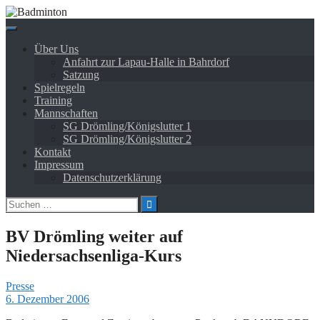
Springe
zum
Inhalt
Über Uns
Anfahrt zur Lapau-Halle in Bahrdorf
Satzung
Spielregeln
Training
Mannschaften
SG Drömling/Königslutter 1
SG Drömling/Königslutter 2
Kontakt
Impressum
Datenschutzerklärung
Suchen
nach:
BV Drömling weiter auf
Niedersachsenliga-Kurs
Presse
6. Dezember 2006