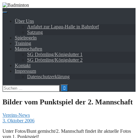
Springe
zum
Inhalt
Über Uns
Anfahrt zur Lapau-Halle in Bahrdorf
Satzung
Spielregeln
Training
Mannschaften
SG Drömling/Königslutter 1
SG Drömling/Königslutter 2
Kontakt
Impressum
Datenschutzerklärung
Suchen
nach:
Bilder vom Punktspiel der 2. Mannschaft
Vereins-News
3. Oktober 2006
Unter Fotos/Bunt gemischt/2. Mannschaft findet ihr aktuelle Fotos
vom 1. Punktspiel!