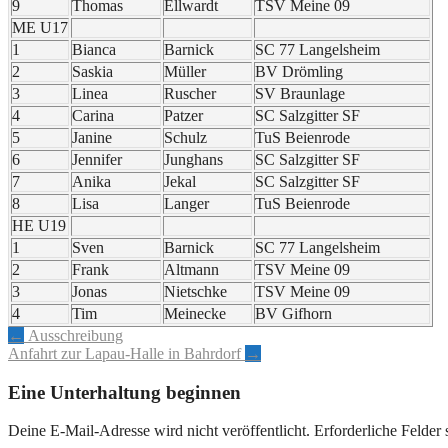
9
Thomas
Ellwardt
TSV Meine 09
ME U17
1
Bianca
Barnick
SC 77 Langelsheim
2
Saskia
Müller
BV Drömling
3
Linea
Ruscher
SV Braunlage
4
Carina
Patzer
SC Salzgitter SF
5
Janine
Schulz
TuS Beienrode
6
Jennifer
Junghans
SC Salzgitter SF
7
Anika
Jekal
SC Salzgitter SF
8
Lisa
Langer
TuS Beienrode
HE U19
1
Sven
Barnick
SC 77 Langelsheim
2
Frank
Altmann
TSV Meine 09
3
Jonas
Nietschke
TSV Meine 09
4
Tim
Meinecke
BV Gifhorn
Artikel-
←
Ausschreibung
Anfahrt zur Lapau-Halle in Bahrdorf
→
Navigation
Eine Unterhaltung beginnen
Deine E-Mail-Adresse wird nicht veröffentlicht.
Erforderliche Felder 