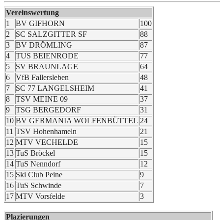
Vereinswertung
1
BV GIFHORN
100
2
SC SALZGITTER SF
88
3
BV DRÖMLING
87
4
TUS BEIENRODE
77
5
SV BRAUNLAGE
64
6
VfB Fallersleben
48
7
SC 77 LANGELSHEIM
41
8
TSV MEINE 09
37
9
TSG BERGEDORF
31
10
BV GERMANIA WOLFENBÜTTEL
24
11
TSV Hohenhameln
21
12
MTV VECHELDE
15
13
TuS Bröckel
15
14
TuS Nenndorf
12
15
Ski Club Peine
9
16
TuS Schwinde
7
17
MTV Vorsfelde
3
Plazierungen