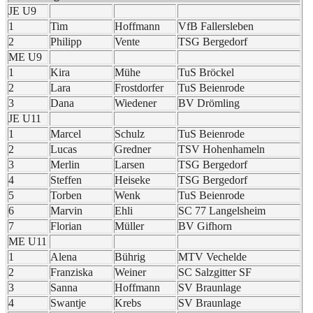
JE U9
1
Tim
Hoffmann
VfB Fallersleben
2
Philipp
Vente
TSG Bergedorf
ME U9
1
Kira
Mühe
TuS Bröckel
2
Lara
Frostdorfer
TuS Beienrode
3
Dana
Wiedener
BV Drömling
JE U11
1
Marcel
Schulz
TuS Beienrode
2
Lucas
Gredner
TSV Hohenhameln
3
Merlin
Larsen
TSG Bergedorf
4
Steffen
Heiseke
TSG Bergedorf
5
Torben
Wenk
TuS Beienrode
6
Marvin
Ehli
SC 77 Langelsheim
7
Florian
Müller
BV Gifhorn
ME U11
1
Alena
Bührig
MTV Vechelde
2
Franziska
Weiner
SC Salzgitter SF
3
Sanna
Hoffmann
SV Braunlage
4
Swantje
Krebs
SV Braunlage