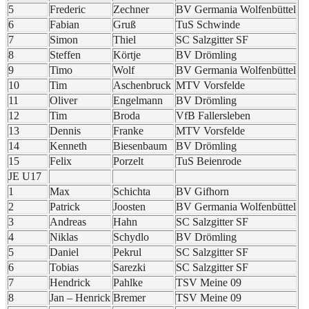
5
Frederic
Zechner
BV Germania Wolfenbüttel
6
Fabian
Gruß
TuS Schwinde
7
Simon
Thiel
SC Salzgitter SF
8
Steffen
Körtje
BV Drömling
9
Timo
Wolf
BV Germania Wolfenbüttel
10
Tim
Aschenbruck
MTV Vorsfelde
11
Oliver
Engelmann
BV Drömling
12
Tim
Broda
VfB Fallersleben
13
Dennis
Franke
MTV Vorsfelde
14
Kenneth
Biesenbaum
BV Drömling
15
Felix
Porzelt
TuS Beienrode
JE U17
1
Max
Schichta
BV Gifhorn
2
Patrick
Joosten
BV Germania Wolfenbüttel
3
Andreas
Hahn
SC Salzgitter SF
4
Niklas
Schydlo
BV Drömling
5
Daniel
Pekrul
SC Salzgitter SF
6
Tobias
Sarezki
SC Salzgitter SF
7
Hendrick
Pahlke
TSV Meine 09
8
Jan – Henrick
Bremer
TSV Meine 09