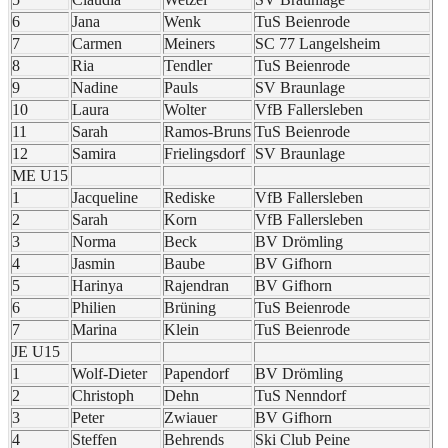
6
Jana
Wenk
TuS Beienrode
7
Carmen
Meiners
SC 77 Langelsheim
8
Ria
Tendler
TuS Beienrode
9
Nadine
Pauls
SV Braunlage
10
Laura
Wolter
VfB Fallersleben
11
Sarah
Ramos-Bruns
TuS Beienrode
12
Samira
Frielingsdorf
SV Braunlage
ME U15
1
Jacqueline
Rediske
VfB Fallersleben
2
Sarah
Korn
VfB Fallersleben
3
Norma
Beck
BV Drömling
4
Jasmin
Baube
BV Gifhorn
5
Harinya
Rajendran
BV Gifhorn
6
Philien
Brüning
TuS Beienrode
7
Marina
Klein
TuS Beienrode
JE U15
1
Wolf-Dieter
Papendorf
BV Drömling
2
Christoph
Dehn
TuS Nenndorf
3
Peter
Zwiauer
BV Gifhorn
4
Steffen
Behrends
Ski Club Peine