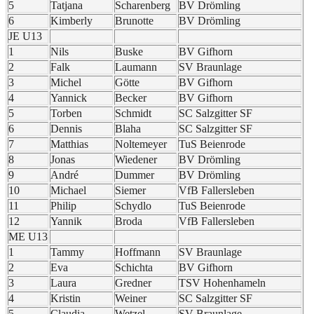
5
Tatjana
Scharenberg
BV Drömling
6
Kimberly
Brunotte
BV Drömling
JE U13
1
Nils
Buske
BV Gifhorn
2
Falk
Laumann
SV Braunlage
3
Michel
Götte
BV Gifhorn
4
Yannick
Becker
BV Gifhorn
5
Torben
Schmidt
SC Salzgitter SF
6
Dennis
Blaha
SC Salzgitter SF
7
Matthias
Noltemeyer
TuS Beienrode
8
Jonas
Wiedener
BV Drömling
9
André
Dummer
BV Drömling
10
Michael
Siemer
VfB Fallersleben
11
Philip
Schydlo
TuS Beienrode
12
Yannik
Broda
VfB Fallersleben
ME U13
1
Tammy
Hoffmann
SV Braunlage
2
Eva
Schichta
BV Gifhorn
3
Laura
Gredner
TSV Hohenhameln
4
Kristin
Weiner
SC Salzgitter SF
5
Claudia
Wetzel
SV Braunlage