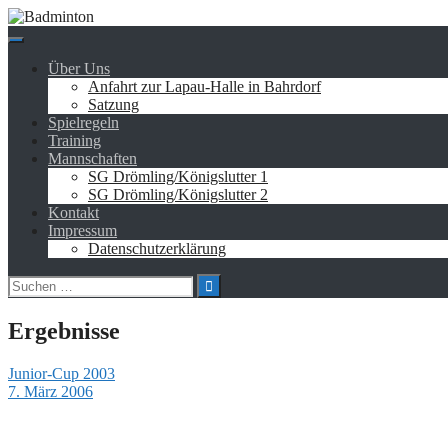
Springe
zum
Inhalt
Über Uns
Anfahrt zur Lapau-Halle in Bahrdorf
Satzung
Spielregeln
Training
Mannschaften
SG Drömling/Königslutter 1
SG Drömling/Königslutter 2
Kontakt
Impressum
Datenschutzerklärung
Suchen
nach:
Ergebnisse
Junior-Cup 2003
7. März 2006