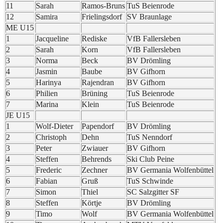
11
Sarah
Ramos-Bruns
TuS Beienrode
12
Samira
Frielingsdorf
SV Braunlage
ME U15
1
Jacqueline
Rediske
VfB Fallersleben
2
Sarah
Korn
VfB Fallersleben
3
Norma
Beck
BV Drömling
4
Jasmin
Baube
BV Gifhorn
5
Harinya
Rajendran
BV Gifhorn
6
Philien
Brüning
TuS Beienrode
7
Marina
Klein
TuS Beienrode
JE U15
1
Wolf-Dieter
Papendorf
BV Drömling
2
Christoph
Dehn
TuS Nenndorf
3
Peter
Zwiauer
BV Gifhorn
4
Steffen
Behrends
Ski Club Peine
5
Frederic
Zechner
BV Germania Wolfenbüttel
6
Fabian
Gruß
TuS Schwinde
7
Simon
Thiel
SC Salzgitter SF
8
Steffen
Körtje
BV Drömling
9
Timo
Wolf
BV Germania Wolfenbüttel