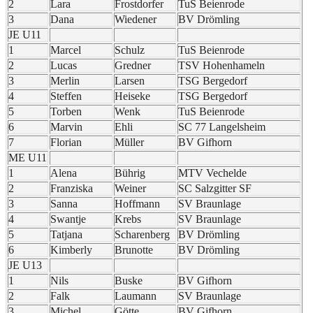
2
Lara
Frostdorfer
TuS Beienrode
3
Dana
Wiedener
BV Drömling
JE U11
1
Marcel
Schulz
TuS Beienrode
2
Lucas
Gredner
TSV Hohenhameln
3
Merlin
Larsen
TSG Bergedorf
4
Steffen
Heiseke
TSG Bergedorf
5
Torben
Wenk
TuS Beienrode
6
Marvin
Ehli
SC 77 Langelsheim
7
Florian
Müller
BV Gifhorn
ME U11
1
Alena
Bührig
MTV Vechelde
2
Franziska
Weiner
SC Salzgitter SF
3
Sanna
Hoffmann
SV Braunlage
4
Swantje
Krebs
SV Braunlage
5
Tatjana
Scharenberg
BV Drömling
6
Kimberly
Brunotte
BV Drömling
JE U13
1
Nils
Buske
BV Gifhorn
2
Falk
Laumann
SV Braunlage
3
Michel
Götte
BV Gifhorn