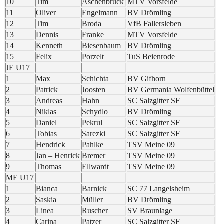
10
Tim
Aschenbruck
MTV Vorsfelde
11
Oliver
Engelmann
BV Drömling
12
Tim
Broda
VfB Fallersleben
13
Dennis
Franke
MTV Vorsfelde
14
Kenneth
Biesenbaum
BV Drömling
15
Felix
Porzelt
TuS Beienrode
JE U17
1
Max
Schichta
BV Gifhorn
2
Patrick
Joosten
BV Germania Wolfenbüttel
3
Andreas
Hahn
SC Salzgitter SF
4
Niklas
Schydlo
BV Drömling
5
Daniel
Pekrul
SC Salzgitter SF
6
Tobias
Sarezki
SC Salzgitter SF
7
Hendrick
Pahlke
TSV Meine 09
8
Jan – Henrick
Bremer
TSV Meine 09
9
Thomas
Ellwardt
TSV Meine 09
ME U17
1
Bianca
Barnick
SC 77 Langelsheim
2
Saskia
Müller
BV Drömling
3
Linea
Ruscher
SV Braunlage
4
Carina
Patzer
SC Salzgitter SF