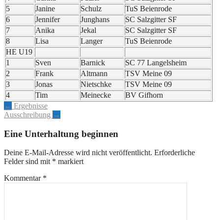
5
Janine
Schulz
TuS Beienrode
6
Jennifer
Junghans
SC Salzgitter SF
7
Anika
Jekal
SC Salzgitter SF
8
Lisa
Langer
TuS Beienrode
HE U19
1
Sven
Barnick
SC 77 Langelsheim
2
Frank
Altmann
TSV Meine 09
3
Jonas
Nietschke
TSV Meine 09
4
Tim
Meinecke
BV Gifhorn
Artikel-
←
Ergebnisse
Ausschreibung
→
Navigation
Eine Unterhaltung beginnen
Deine E-Mail-Adresse wird nicht veröffentlicht.
Erforderliche
Felder sind mit
*
markiert
Kommentar
*