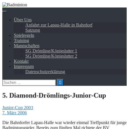
Springe
zum
Inhalt
Über Uns
Anfahrt zur Lapau-Halle in Bahrdorf
Satzung
Spielregeln
Training
Mannschaften
SG Drömling/Königslutter 1
SG Drömling/Königslutter 2
Kontakt
Impressum
Datenschutzerklärung
Suchen
nach:
5. Diamond-Drömlings-Junior-Cup
Junior-Cup 2003
7. März 2006
Die Bahrdorfer Lapau-Halle war wieder einmal Treffpunkt für junge
Badmintonspieler. Bereits zum fünften Mal richtete der BV