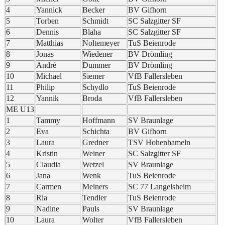
4
Yannick
Becker
BV Gifhorn
5
Torben
Schmidt
SC Salzgitter SF
6
Dennis
Blaha
SC Salzgitter SF
7
Matthias
Noltemeyer
TuS Beienrode
8
Jonas
Wiedener
BV Drömling
9
André
Dummer
BV Drömling
10
Michael
Siemer
VfB Fallersleben
11
Philip
Schydlo
TuS Beienrode
12
Yannik
Broda
VfB Fallersleben
ME U13
1
Tammy
Hoffmann
SV Braunlage
2
Eva
Schichta
BV Gifhorn
3
Laura
Gredner
TSV Hohenhameln
4
Kristin
Weiner
SC Salzgitter SF
5
Claudia
Wetzel
SV Braunlage
6
Jana
Wenk
TuS Beienrode
7
Carmen
Meiners
SC 77 Langelsheim
8
Ria
Tendler
TuS Beienrode
9
Nadine
Pauls
SV Braunlage
10
Laura
Wolter
VfB Fallersleben