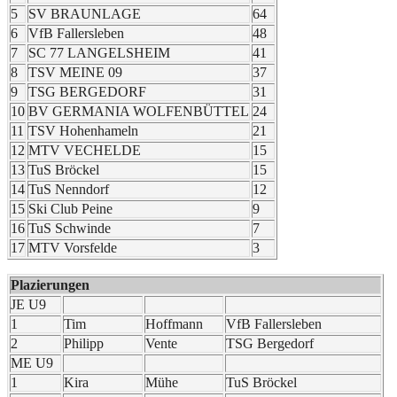
5
SV BRAUNLAGE
64
6
VfB Fallersleben
48
7
SC 77 LANGELSHEIM
41
8
TSV MEINE 09
37
9
TSG BERGEDORF
31
10
BV GERMANIA WOLFENBÜTTEL
24
11
TSV Hohenhameln
21
12
MTV VECHELDE
15
13
TuS Bröckel
15
14
TuS Nenndorf
12
15
Ski Club Peine
9
16
TuS Schwinde
7
17
MTV Vorsfelde
3
Plazierungen
JE U9
1
Tim
Hoffmann
VfB Fallersleben
2
Philipp
Vente
TSG Bergedorf
ME U9
1
Kira
Mühe
TuS Bröckel