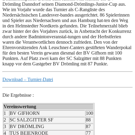
Drömling Danndorf seinen Diamond-Drömlings-Junior-Cup aus.
Wie im Vorjahr wurde das Turnier als C-Rangliste des
Niedersächsischen Landesver-bandes ausgerichtet. 86 Spielerinnen
und Spieler aus Niedersachsen und aus Hamburg hat-ten den Weg
in den Helmstedter Nordkreis gefunden. Die Teilnehmerzahl blieb
zwar hinter der des Vorjahres zurück, in Anbetracht der Konkurrenz
durch andere Badmintonveranstal-tungen und der Herbstferien
waren die Verantwortlichen dennoch zufrieden. Den von der
Ehrenvorsitzenden Ank Leuschner-Canters gestifteten Wanderpokal
für den besten Verein gewann diesmal der BV Gifhorn mit 100
Punkten. Auf Platz zwei kam der SC Salzgitter mit 88 Punkten
knapp vor dem Gastgeber BV Drömling mit 87 Punkte.
Download – Turnier-Datei
Die Ergebnisse :
Vereinswertung
1
BV GIFHORN
100
2
SC SALZGITTER SF
88
3
BV DRÖMLING
87
4
TUS BEIENRODE
77