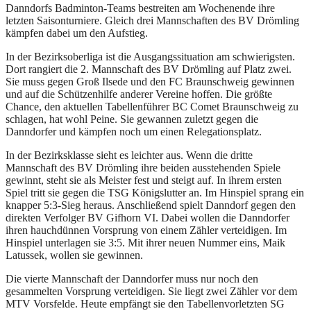
Danndorfs Badminton-Teams bestreiten am Wochenende ihre
letzten Saisonturniere. Gleich drei Mannschaften des BV Drömling
kämpfen dabei um den Aufstieg.
In der Bezirksoberliga ist die Ausgangssituation am schwierigsten.
Dort rangiert die 2. Mannschaft des BV Drömling auf Platz zwei.
Sie muss gegen Groß Ilsede und den FC Braunschweig gewinnen
und auf die Schützenhilfe anderer Vereine hoffen. Die größte
Chance, den aktuellen Tabellenführer BC Comet Braunschweig zu
schlagen, hat wohl Peine. Sie gewannen zuletzt gegen die
Danndorfer und kämpfen noch um einen Relegationsplatz.
In der Bezirksklasse sieht es leichter aus. Wenn die dritte
Mannschaft des BV Drömling ihre beiden ausstehenden Spiele
gewinnt, steht sie als Meister fest und steigt auf. In ihrem ersten
Spiel tritt sie gegen die TSG Königslutter an. Im Hinspiel sprang ein
knapper 5:3-Sieg heraus. Anschließend spielt Danndorf gegen den
direkten Verfolger BV Gifhorn VI. Dabei wollen die Danndorfer
ihren hauchdünnen Vorsprung von einem Zähler verteidigen. Im
Hinspiel unterlagen sie 3:5. Mit ihrer neuen Nummer eins, Maik
Latussek, wollen sie gewinnen.
Die vierte Mannschaft der Danndorfer muss nur noch den
gesammelten Vorsprung verteidigen. Sie liegt zwei Zähler vor dem
MTV Vorsfelde. Heute empfängt sie den Tabellenvorletzten SG