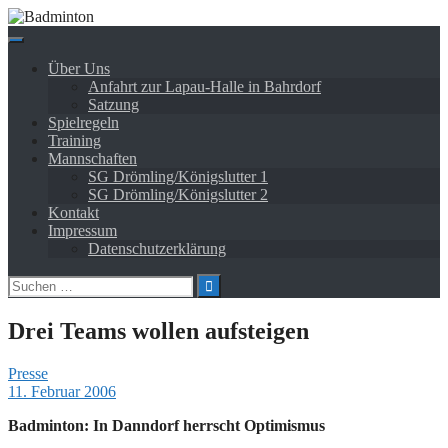
Springe
zum
Inhalt
Über Uns
Anfahrt zur Lapau-Halle in Bahrdorf
Satzung
Spielregeln
Training
Mannschaften
SG Drömling/Königslutter 1
SG Drömling/Königslutter 2
Kontakt
Impressum
Datenschutzerklärung
Suchen
nach:
Drei Teams wollen aufsteigen
Presse
11. Februar 2006
Badminton: In Danndorf herrscht Optimismus